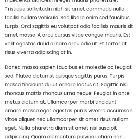
maecenas ultricies mi eget mauris pharetra et.
Tristique sollicitudin nibh sit amet commodo nulla
facilisi nullam vehicula. Sed libero enim sed faucibus
turpis. Orci sagittis eu volutpat odio facilisis mauris sit
amet massa. A arcu cursus vitae congue mauris. Est
velit egestas dui id ornare arcu odio ut. Et tortor at
risus viverra adipiscing at in.
Donec massa sapien faucibus et molestie ac feugiat
sed. Platea dictumst quisque sagittis purus. Turpis
massa tincidunt dui ut ornare lectus sit. Sagittis nisl
rhoncus mattis rhoncus urna neque. Feugiat in ante
metus dictum at. Ullamcorper morbi tincidunt
ornare massa eget egestas purus viverra accumsan.
Vitae aliquet nec ullamcorper sit amet risus nullam
eget. Nulla pharetra diam sit amet nisl suscipit
adipiscing. Quam elementum pulvinar etiam non