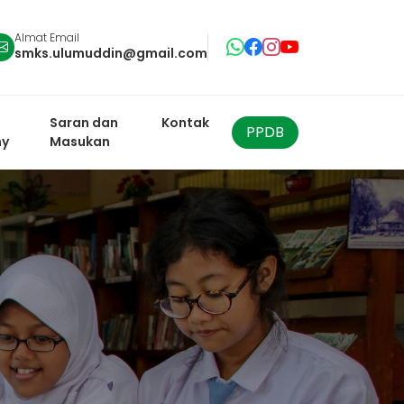
Almat Email
smks.ulumuddin@gmail.com
Saran dan
Kontak
PPDB
y
Masukan