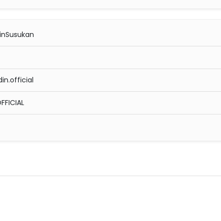
inSusukan
.official
FFICIAL