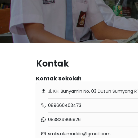
Kontak
Kontak Sekolah
Jl. KH. Bunyamin No. 03 Dusun Sumyang RT
089660403473
083824966926
smks.ulumuddin@gmail.com