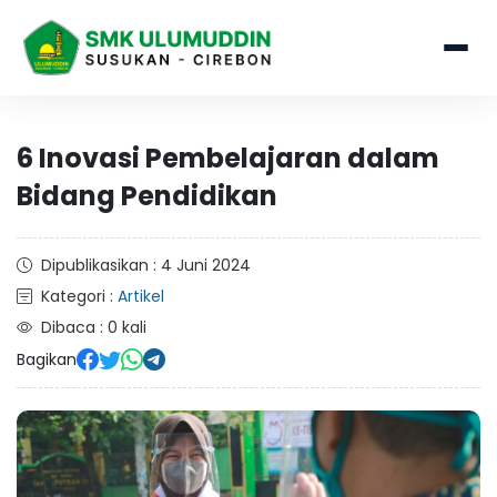
6 Inovasi Pembelajaran dalam
Bidang Pendidikan
Dipublikasikan : 4 Juni 2024
Kategori :
Artikel
Dibaca : 0 kali
Bagikan