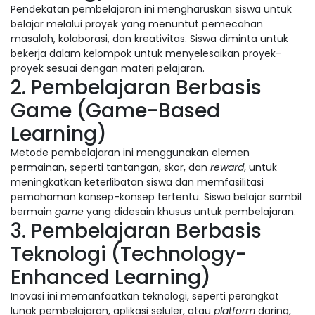
Pendekatan pembelajaran ini mengharuskan siswa untuk
belajar melalui proyek yang menuntut pemecahan
masalah, kolaborasi, dan kreativitas. Siswa diminta untuk
bekerja dalam kelompok untuk menyelesaikan proyek-
proyek sesuai dengan materi pelajaran.
2. Pembelajaran Berbasis
Game (Game-Based
Learning)
Metode pembelajaran ini menggunakan elemen
permainan, seperti tantangan, skor, dan
reward
, untuk
meningkatkan keterlibatan siswa dan memfasilitasi
pemahaman konsep-konsep tertentu. Siswa belajar sambil
bermain
game
yang didesain khusus untuk pembelajaran.
3. Pembelajaran Berbasis
Teknologi (Technology-
Enhanced Learning)
Inovasi ini memanfaatkan teknologi, seperti perangkat
lunak pembelajaran, aplikasi seluler, atau
platform
daring,