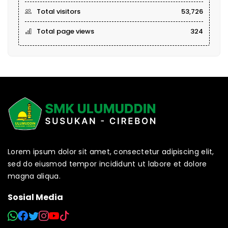
Total visitors
53,726
Total page views
324
Lorem ipsum dolor sit amet, consectetur adipiscing elit,
sed do eiusmod tempor incididunt ut labore et dolore
magna aliqua.
Sosial Media