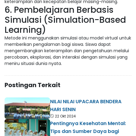
keterampilan dan kecepatan belajar masing-masing.
6. Pembelajaran Berbasis
Simulasi (Simulation-Based
Learning)
Metode ini menggunakan simulasi atau model virtual untuk
memberikan pengalaman bagi siswa. Siswa dapat
mengembangkan keterampilan dan pengetahuan melalui
percobaan, eksplorasi, dan interaksi dengan simulasi yang
meniru situasi dunia nyata.
Postingan Terkait
NILAI NILAI UPACARA BENDERA
HARI SENIN
22 Okt 2024
Pentingnya Kesehatan Mental:
Tips dan Sumber Daya bagi