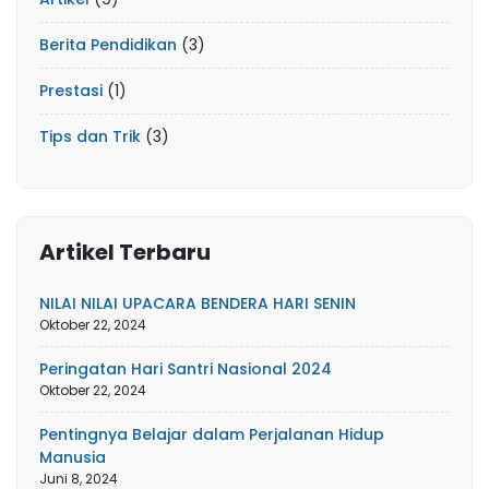
Berita Pendidikan
(3)
Prestasi
(1)
Tips dan Trik
(3)
Artikel Terbaru
NILAI NILAI UPACARA BENDERA HARI SENIN
Oktober 22, 2024
Peringatan Hari Santri Nasional 2024
Oktober 22, 2024
Pentingnya Belajar dalam Perjalanan Hidup
Manusia
Juni 8, 2024